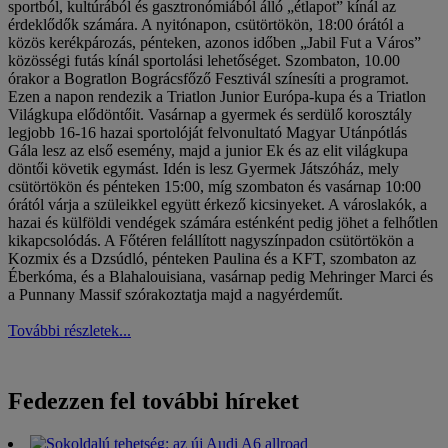
sportból, kultúrából és gasztronómiából álló „étlapot” kínál az
érdeklődők számára. A nyitónapon, csütörtökön, 18:00 órától a
közös kerékpározás, pénteken, azonos időben „Jabil Fut a Város”
közösségi futás kínál sportolási lehetőséget. Szombaton, 10.00
órakor a Bogratlon Bográcsfőző Fesztivál színesíti a programot.
Ezen a napon rendezik a Triatlon Junior Európa-kupa és a Triatlon
Világkupa elődöntőit. Vasárnap a gyermek és serdülő korosztály
legjobb 16-16 hazai sportolóját felvonultató Magyar Utánpótlás
Gála lesz az első esemény, majd a junior Ek és az elit világkupa
döntői követik egymást. Idén is lesz Gyermek Játszóház, mely
csütörtökön és pénteken 15:00, míg szombaton és vasárnap 10:00
órától várja a szüleikkel együtt érkező kicsinyeket. A városlakók, a
hazai és külföldi vendégek számára esténként pedig jöhet a felhőtlen
kikapcsolódás. A Főtéren felállított nagyszínpadon csütörtökön a
Kozmix és a Dzsúdló, pénteken Paulina és a KFT, szombaton az
Éberkóma, és a Blahalouisiana, vasárnap pedig Mehringer Marci és
a Punnany Massif szórakoztatja majd a nagyérdeműt.
További részletek...
Fedezzen fel további híreket