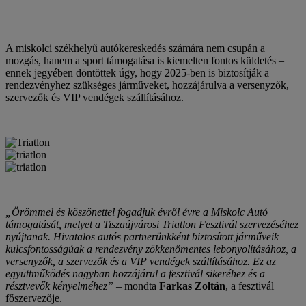
A miskolci székhelyű autókereskedés számára nem csupán a
mozgás, hanem a sport támogatása is kiemelten fontos küldetés –
ennek jegyében döntöttek úgy, hogy 2025-ben is biztosítják a
rendezvényhez szükséges járműveket, hozzájárulva a versenyzők,
szervezők és VIP vendégek szállításához.
„Örömmel és köszönettel fogadjuk évről évre a Miskolc Autó
támogatását, melyet a Tiszaújvárosi Triatlon Fesztivál szervezéséhez
nyújtanak. Hivatalos autós partnerünkként biztosított járműveik
kulcsfontosságúak a rendezvény zökkenőmentes lebonyolításához, a
versenyzők, a szervezők és a VIP vendégek szállításához. Ez az
együttműködés nagyban hozzájárul a fesztivál sikeréhez és a
résztvevők kényelméhez”
– mondta
Farkas Zoltán
, a fesztivál
főszervezője.