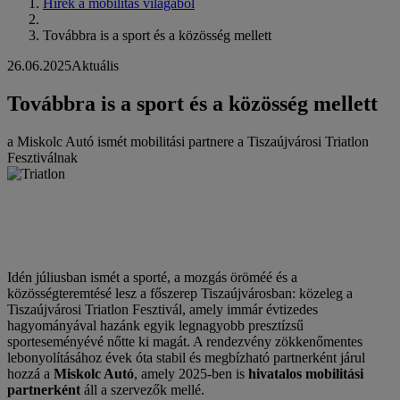
Hírek a mobilitás világából
Továbbra is a sport és a közösség mellett
26.06.2025
Aktuális
Továbbra is a sport és a közösség mellett
a Miskolc Autó ismét mobilitási partnere a Tiszaújvárosi Triatlon
Fesztiválnak
Idén júliusban ismét a sporté, a mozgás öröméé és a
közösségteremtésé lesz a főszerep Tiszaújvárosban: közeleg a
Tiszaújvárosi Triatlon Fesztivál, amely immár évtizedes
hagyományával hazánk egyik legnagyobb presztízsű
sporteseményévé nőtte ki magát. A rendezvény zökkenőmentes
lebonyolításához évek óta stabil és megbízható partnerként járul
hozzá a
Miskolc Autó
, amely 2025-ben is
hivatalos mobilitási
partnerként
áll a szervezők mellé.