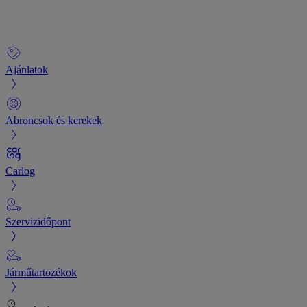
Ajánlatok
Abroncsok és kerekek
Carlog
Szervizidőpont
Járműtartozékok