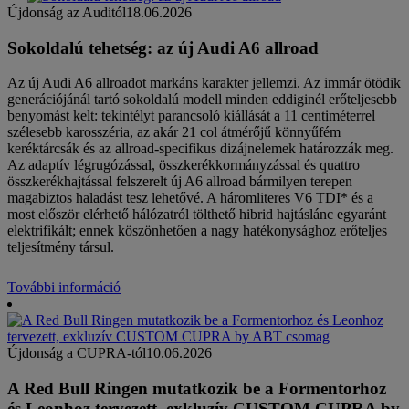
Újdonság az Auditól
18.06.2026
Sokoldalú tehetség: az új Audi A6 allroad
Az új Audi A6 allroadot markáns karakter jellemzi. Az immár ötödik
generációjánál tartó sokoldalú modell minden eddiginél erőteljesebb
benyomást kelt: tekintélyt parancsoló kiállását a 11 centiméterrel
szélesebb karosszéria, az akár 21 col átmérőjű könnyűfém
keréktárcsák és az allroad-specifikus dizájnelemek határozzák meg.
Az adaptív légrugózással, összkerékkormányzással és quattro
összkerékhajtással felszerelt új A6 allroad bármilyen terepen
magabiztos haladást tesz lehetővé. A háromliteres V6 TDI* és a
most először elérhető hálózatról tölthető hibrid hajtáslánc egyaránt
elektrifikált; ennek köszönhetően a nagy hatékonysághoz erőteljes
teljesítmény társul.
További információ
Újdonság a CUPRA-tól
10.06.2026
A Red Bull Ringen mutatkozik be a Formentorhoz
és Leonhoz tervezett, exkluzív CUSTOM CUPRA by