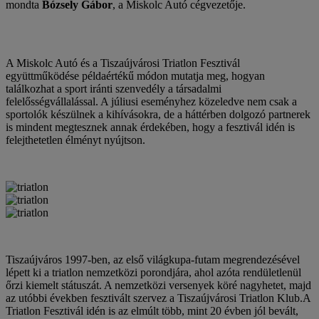
mondta
Bózsely Gábor
, a Miskolc Autó cégvezetője.
A Miskolc Autó és a Tiszaújvárosi Triatlon Fesztivál
együttműködése példaértékű módon mutatja meg, hogyan
találkozhat a sport iránti szenvedély a társadalmi
felelősségvállalással. A júliusi eseményhez közeledve nem csak a
sportolók készülnek a kihívásokra, de a háttérben dolgozó partnerek
is mindent megtesznek annak érdekében, hogy a fesztivál idén is
felejthetetlen élményt nyújtson.
Tiszaújváros 1997-ben, az első világkupa-futam megrendezésével
lépett ki a triatlon nemzetközi porondjára, ahol azóta rendületlenül
őrzi kiemelt státuszát. A nemzetközi versenyek köré nagyhetet, majd
az utóbbi években fesztivált szervez a Tiszaújvárosi Triatlon Klub.A
Triatlon Fesztivál idén is az elmúlt több, mint 20 évben jól bevált,