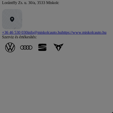
Lorántffy Zs. u. 30/a
,
3533
Miskolc
+36 46 530 030
info@miskolcauto.hu
https://www.miskolcauto.hu
Szerviz és értékesítés: