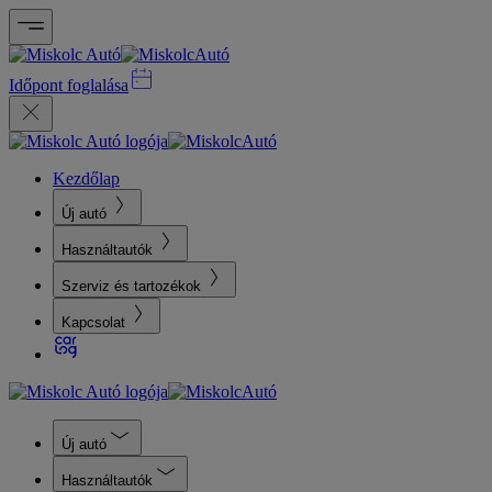
Időpont foglalása
Kezdőlap
Új autó
Használtautók
Szerviz és tartozékok
Kapcsolat
Új autó
Használtautók