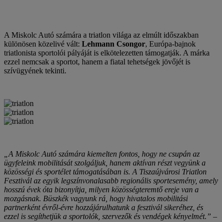
A Miskolc Autó számára a triatlon világa az elmúlt időszakban
különösen közelivé vált:
Lehmann Csongor
, Európa-bajnok
triatlonista sportolói pályáját is elkötelezetten támogatják. A márka
ezzel nemcsak a sportot, hanem a fiatal tehetségek jövőjét is
szívügyének tekinti.
„A Miskolc Autó számára kiemelten fontos, hogy ne csupán az
ügyfeleink mobilitását szolgáljuk, hanem aktívan részt vegyünk a
közösségi és sportélet támogatásában is. A Tiszaújvárosi Triatlon
Fesztivál az egyik legszínvonalasabb regionális sportesemény, amely
hosszú évek óta bizonyítja, milyen közösségteremtő ereje van a
mozgásnak. Büszkék vagyunk rá, hogy hivatalos mobilitási
partnerként évről-évre hozzájárulhatunk a fesztivál sikeréhez, és
ezzel is segíthetjük a sportolók, szervezők és vendégek kényelmét.”
–